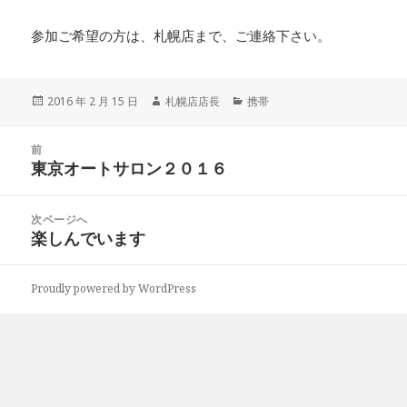
参加ご希望の方は、札幌店まで、ご連絡下さい。
投
2016 年 2 月 15 日
作
札幌店店長
カ
携帯
稿
成
テ
日:
者
ゴ
投
前
リ
稿
東京オートサロン２０１６
ー
前
ナ
の
ビ
投
次ページへ
ゲ
稿:
楽しんでいます
次
ー
の
シ
投
ョ
Proudly powered by WordPress
稿:
ン