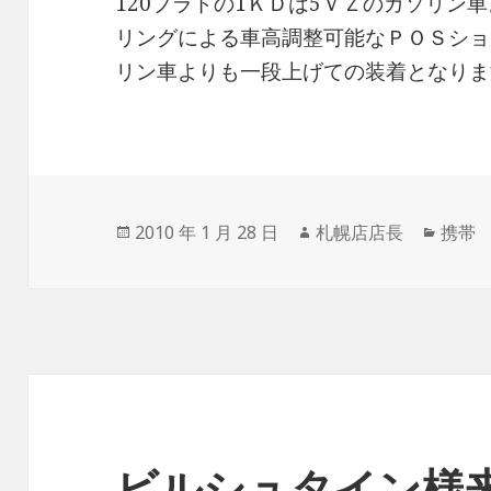
120プラドの1ＫＤは5ＶＺのガソリン
リングによる車高調整可能なＰＯＳショ
リン車よりも一段上げての装着となりま
投
2010 年 1 月 28 日
作
札幌店店長
カ
携帯
稿
成
テ
日:
者
ゴ
リ
ー
ビルシュタイン様