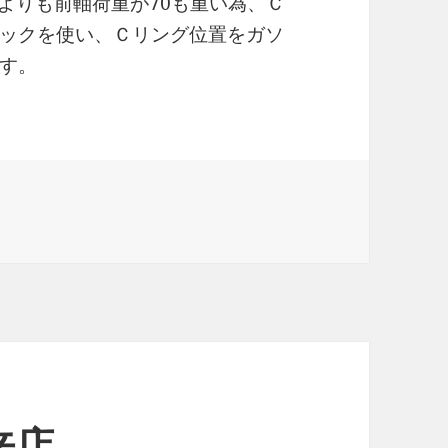
車よりも前軸荷重が70も重い為、Ｃ
ックを使い、Ｃリング位置をガソ
す。
来店