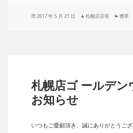
投
2017 年 5 月 21 日
作
札幌店店長
カ
携帯
稿
成
テ
日:
者
ゴ
リ
ー
札幌店ゴ ールデン
お知らせ
いつもご愛顧頂き、誠にありがとうござ