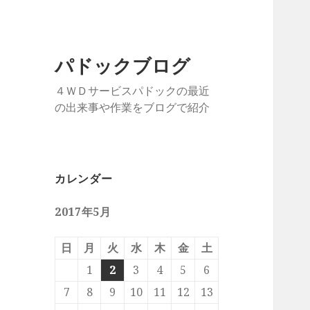
パドックブログ
４ＷＤサービスパドックの最近
の出来事や作業をブログで紹介
カレンダー
2017年5月
日
月
火
水
木
金
土
1
2
3
4
5
6
7
8
9
10
11
12
13