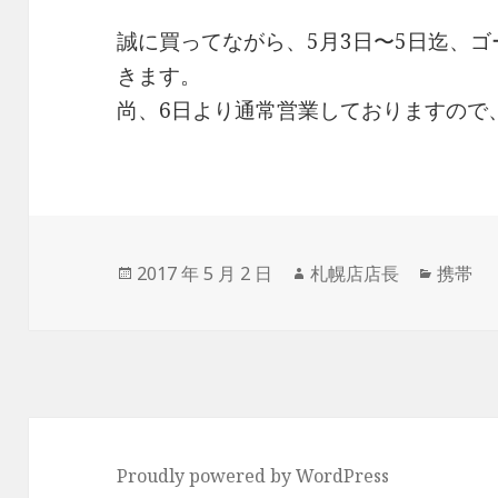
誠に買ってながら、5月3日〜5日迄、
きます。
尚、6日より通常営業しておりますので
投
2017 年 5 月 2 日
作
札幌店店長
カ
携帯
稿
成
テ
日:
者
ゴ
リ
ー
Proudly powered by WordPress