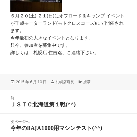
６月２０(土),２１(日)にオフロード＆キャンプ イベント
が千歳モーターランド(モトクロスコース)にて開催され
ます。
今年最初の大きなイベントとなります。
只今、参加者を募集中です。
詳しくは、札幌店 住吉迄、ご連絡下さい。
投
2015 年 6 月 10 日
作
札幌店店長
カ
携帯
稿
成
テ
日:
者
ゴ
投
前
リ
稿
ＪＳＴＣ北海道第１戦(^^)
ー
前
ナ
の
ビ
投
次ページへ
ゲ
稿:
今年のBAJA1000用マシンテスト(^^)
次
ー
の