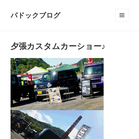
パドックブログ
メニュ
ーとウ
ィジェ
ット
夕張カスタムカーショー♪