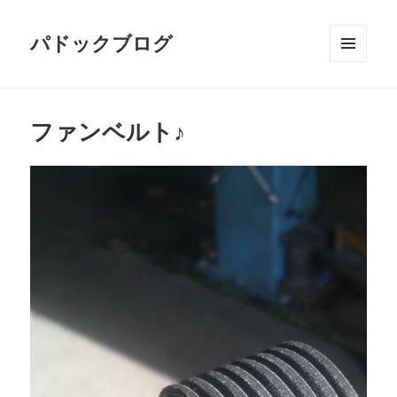
パドックブログ
メニュ
ーとウ
ィジェ
ット
ファンベルト♪