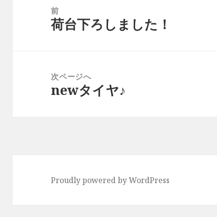
稿
前
荷台下ろしました！
ナ
前
ビ
の
ゲ
投
ー
稿:
次ページへ
シ
newタイヤ♪
次
ョ
の
ン
投
稿:
Proudly powered by WordPress