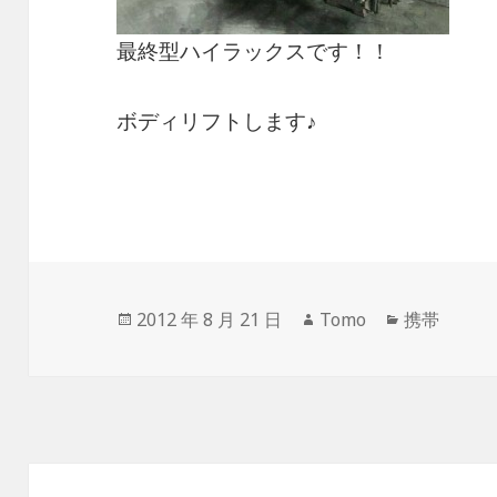
最終型ハイラックスです！！
ボディリフトします♪
投
2012 年 8 月 21 日
作
Tomo
カ
携帯
稿
成
テ
日:
者
ゴ
リ
ー
投