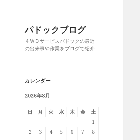
パドックブログ
４ＷＤサービスパドックの最近
の出来事や作業をブログで紹介
カレンダー
2026年8月
日
月
火
水
木
金
土
1
2
3
4
5
6
7
8