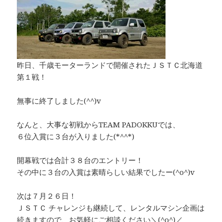
昨日、千歳モーターランドで開催されたＪＳＴＣ北海道
第１戦！
無事に終了しました(^^)v
なんと、大事な初戦からTEAM PADOKKUでは、
６位入賞に３台が入りました(*^^*)
開幕戦では合計３８台のエントリー！
その中に３台の入賞は素晴らしい結果でしたー(^o^)v
次は７月２６日！
ＪＳＴＣ チャレンジも継続して、レンタルマシン企画は
続きますので、お気軽にご相談ください＼(^o^)／