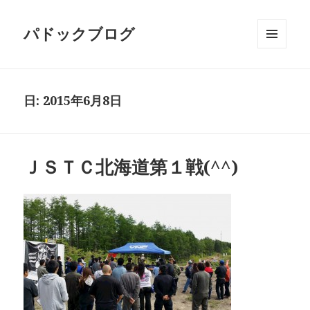
パドックブログ
メニュ
ーとウ
ィジェ
ット
日:
2015年6月8日
ＪＳＴＣ北海道第１戦(^^)