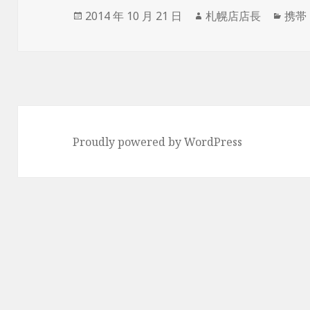
投
2014 年 10 月 21 日
作
札幌店店長
カ
携帯
稿
成
テ
日:
者
ゴ
リ
ー
Proudly powered by WordPress