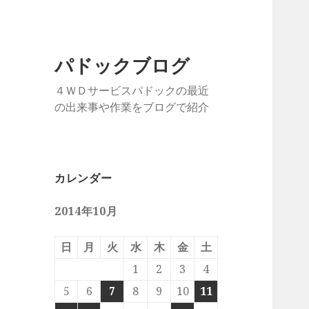
パドックブログ
４ＷＤサービスパドックの最近
の出来事や作業をブログで紹介
カレンダー
2014年10月
日
月
火
水
木
金
土
1
2
3
4
5
6
7
8
9
10
11