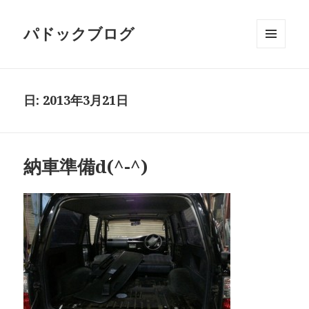
パドックブログ
メニュ
ーとウ
ィジェ
ット
日:
2013年3月21日
納車準備d(^-^)