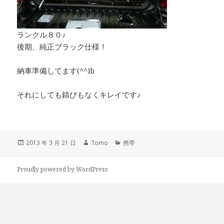
ランクル８０♪
後期、純正ブラック仕様！
納車準備してます(^^)b
それにしても錆びもなくキレイです♪
投
2013 年 3 月 21 日
作
Tomo
カ
携帯
稿
成
テ
日:
者
ゴ
Proudly powered by WordPress
リ
ー