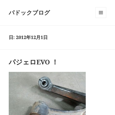
パドックブログ
メニュ
ーとウ
ィジェ
ット
日:
2012年12月1日
パジェロEVO ！