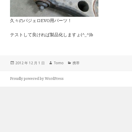
久々のパジェロEVO用パーツ！
テストして良ければ製品化しますょ(^_^)b
投
2012 年 12 月 1 日
作
Tomo
カ
携帯
稿
成
テ
日:
者
ゴ
Proudly powered by WordPress
リ
ー