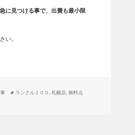
急に見つける事で、出費も最小限
さい。
来事
タ
ランクル１００
,
札幌店
,
無料点
グ