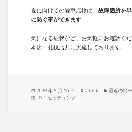
夏に向けての愛車点検は、
故障箇所を早
に防ぐ事ができます
。
気になる症状など、お気軽にお電話くだ
本店・札幌店共に実施しております。
投
2009 年 5 月 16 日
作
admin
カ
最近の出
検
,
稿
Ｄ１セッティング
成
テ
日:
者
ゴ
リ
ー