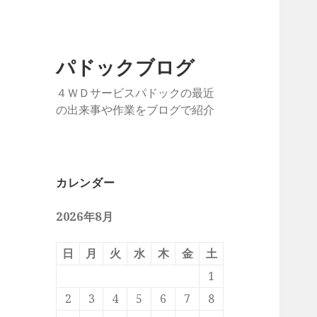
パドックブログ
４ＷＤサービスパドックの最近
の出来事や作業をブログで紹介
カレンダー
2026年8月
日
月
火
水
木
金
土
1
2
3
4
5
6
7
8