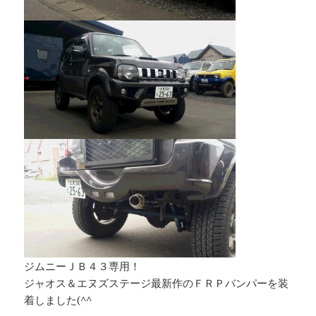
ジムニーＪＢ４３専用！
ジャオス＆エヌズステージ最新作のＦＲＰバンパーを装
着しました(^^ゞ