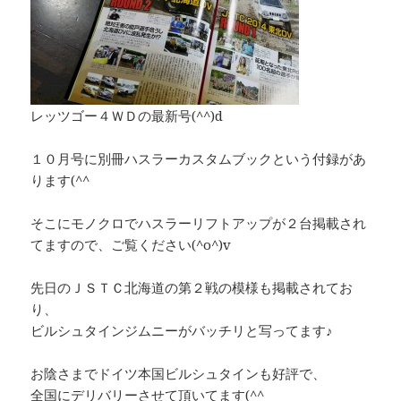
レッツゴー４ＷＤの最新号(^^)d
１０月号に別冊ハスラーカスタムブックという付録があ
ります(^^ゞ
そこにモノクロでハスラーリフトアップが２台掲載され
てますので、ご覧ください(^o^)v
先日のＪＳＴＣ北海道の第２戦の模様も掲載されてお
り、
ビルシュタインジムニーがバッチリと写ってます♪
お陰さまでドイツ本国ビルシュタインも好評で、
全国にデリバリーさせて頂いてます(^^ゞ