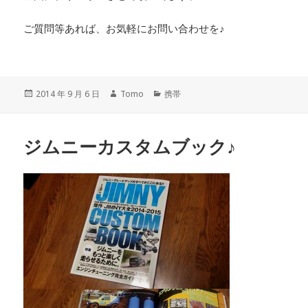
ご質問等あれば、お気軽にお問い合わせを♪
投
2014 年 9 月 6 日
作
Tomo
カ
携帯
稿
成
テ
日:
者
ゴ
リ
ジムニーカスタムブック♪
ー