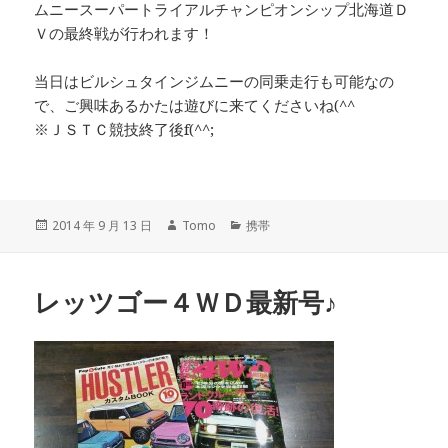
ムニースーパートライアルチャンピオンシップ北海道Ｄ
Ｖの最終戦が行われます！
当日はビルシュタインジムニーの同乗走行も可能なの
で、ご興味あるかたは遊びに来てくださいね(^^ゞ
※ＪＳＴＣ競技終了後f(^^;
投
2014 年 9 月 13 日
作
Tomo
カ
携帯
稿
成
テ
日:
者
ゴ
リ
レッツゴー４ＷＤ最新号♪
ー