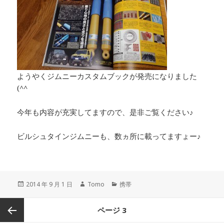
ようやくジムニーカスタムブックが発売になりました
(^^ゞ
今年も内容が充実してますので、是非ご覧ください♪
ビルシュタインジムニーも、数ヵ所に載ってますょー♪
投
2014 年 9 月 1 日
作
Tomo
カ
携帯
稿
成
テ
日:
者
ゴ
投
ページ
3
リ
稿
ー